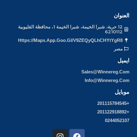
العنوان
12 حرية، شبرا الخيمة، شبرا الخيمة 1، محافظة القليوبية
6210112
Https://maps.app.goo.gl/v9ZEQyQLhCHYtYgR8
مصر
ايميل
Sales@winnereg.com
Info@winnereg.com
موبايل
+201115784545
+201122918892
0244052107
I
F