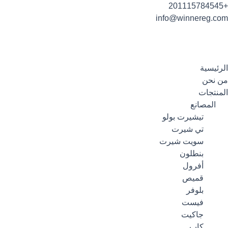
خطي
+201115784545
لى
info@winnereg.com
لمحتوى
الرئيسية
من نحن
المنتجات
المصانع
تيشيرت بولو
تي شيرت
سويت شيرت
بنطلون
أفرول
قميص
بلوفر
فيست
جاكيت
كاب