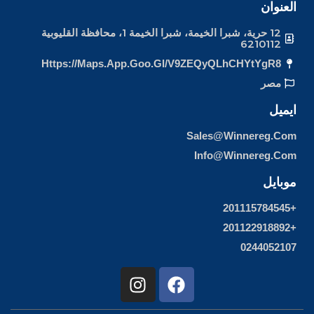
العنوان
12 حرية، شبرا الخيمة، شبرا الخيمة 1، محافظة القليوبية
6210112
Https://maps.app.goo.gl/v9ZEQyQLhCHYtYgR8
مصر
ايميل
Sales@winnereg.com
Info@winnereg.com
موبايل
+201115784545
+201122918892
0244052107
I
F
n
a
s
c