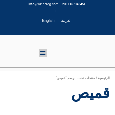
خطي
info@winnereg.com
+201115784545
لى
لمحتوى
العربية
English
تواصل معنا
Menu
الرئيسية
/ منتجات تحت الوسم “قميص”
قميص