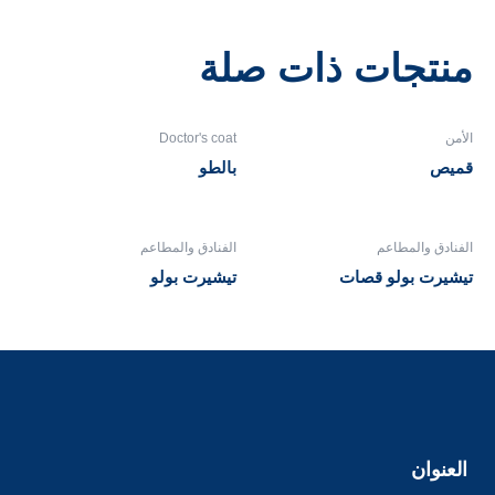
منتجات ذات صلة
الأمن
Doctor's coat
قميص
بالطو
الفنادق والمطاعم
الفنادق والمطاعم
تيشيرت بولو قصات
تيشيرت بولو
العنوان