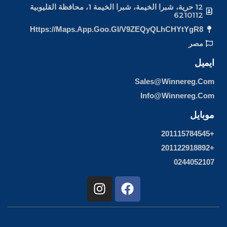
12 حرية، شبرا الخيمة، شبرا الخيمة 1، محافظة القليوبية
6210112
Https://maps.app.goo.gl/v9ZEQyQLhCHYtYgR8
مصر
ايميل
Sales@winnereg.com
Info@winnereg.com
موبايل
+201115784545
+201122918892
0244052107
I
F
n
a
s
c
t
e