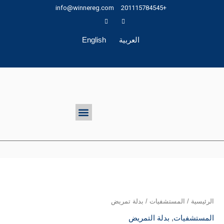
طي
info@winnereg.com
+201115784545
حتوى
العربية
English
تواصل معنا
Menu
الرئيسية
/
المستشفيات
/ بدلة تمريض
المستشفيات
,
بدلة التمريض