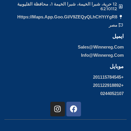
12 حرية، شبرا الخيمة، شبرا الخيمة 1، محافظة القليوبية
6210112
Https://maps.app.goo.gl/v9ZEQyQLhCHYtYgR8
مصر
ايميل
Sales@winnereg.com
Info@winnereg.com
موبايل
+201115784545
+201122918892
0244052107
I
F
n
a
s
c
t
e