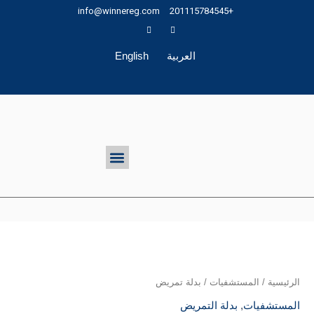
طي
info@winnereg.com
+201115784545
حتوى
العربية
English
تواصل معنا
Menu
الرئيسية
/
المستشفيات
/ بدلة تمريض
المستشفيات
,
بدلة التمريض