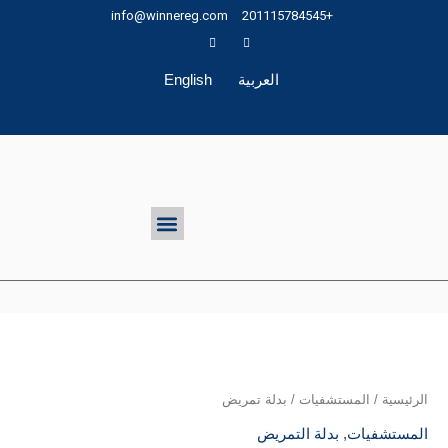
طي
info@winnereg.com
+201115784545
حتوى
العربية
English
تواصل معنا
Menu
الرئيسية
/
المستشفيات
/ بدلة تمريض
المستشفيات
,
بدلة التمريض