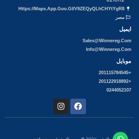
Https://maps.app.goo.gl/v9ZEQyQLhCHYtYgR8
مصر
ايميل
Sales@winnereg.com
Info@winnereg.com
موبايل
+201115784545
+201122918892
0244052107
I
F
n
a
s
c
t
e
a
b