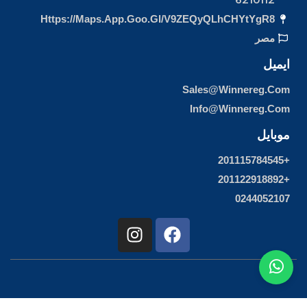
Https://maps.app.goo.gl/v9ZEQyQLhCHYtYgR8
مصر
ايميل
Sales@winnereg.com
Info@winnereg.com
موبايل
+201115784545
+201122918892
0244052107
I
F
n
a
s
c
t
e
a
b