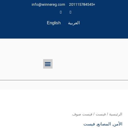
خطي
info@winnereg.com
+201115784545
لى
لمحتوى
العربية
English
تواصل معنا
Menu
الرئيسية
/
فيست
/ فيست صوف
الأمن
,
المصانع
,
فيست