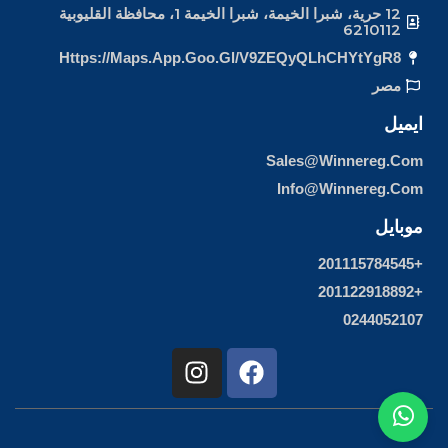
12 حرية، شبرا الخيمة، شبرا الخيمة 1، محافظة القليوبية
6210112
Https://maps.app.goo.gl/v9ZEQyQLhCHYtYgR8
مصر
ايميل
Sales@winnereg.com
Info@winnereg.com
موبايل
+201115784545
+201122918892
0244052107
I
F
n
a
s
c
t
e