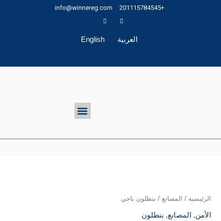
خطي
info@winnereg.com
+201115784545
لى
لمحتوى
العربية
English
تواصل معنا
Menu
الرئيسية
/
المصانع
/ بنطلون باجي
الأمن
,
المصانع
,
بنطلون