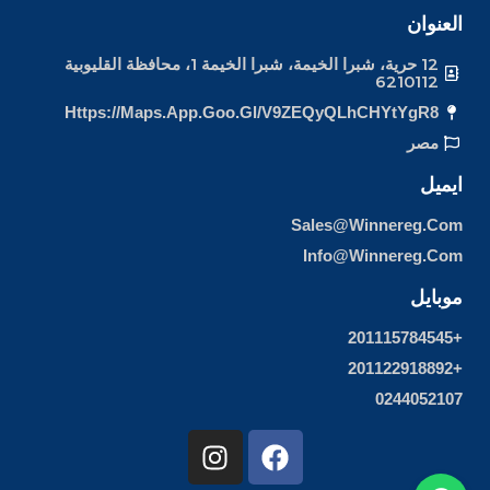
العنوان
12 حرية، شبرا الخيمة، شبرا الخيمة 1، محافظة القليوبية
6210112
Https://maps.app.goo.gl/v9ZEQyQLhCHYtYgR8
مصر
ايميل
Sales@winnereg.com
Info@winnereg.com
موبايل
+201115784545
+201122918892
0244052107
I
F
n
a