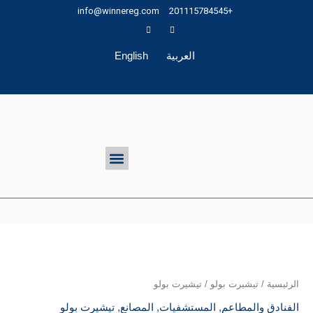
خطي
info@winnereg.com
+201115784545
لى
لمحتوى
العربية
English
تواصل معنا
Menu
الرئيسية
/
تيشيرت بولو
/ تيشيرت بولو
الفنادق والمطاعم
,
المستشفيات
,
المصانع
,
تيشيرت بولو