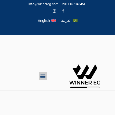
خطي
info@winnereg.com
+201115784545
لى
لمحتوى
العربية
English
Menu