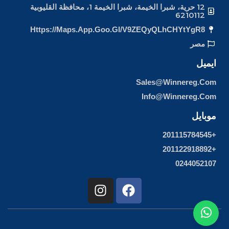
12 حرية، شبرا الخيمة، شبرا الخيمة 1، محافظة القليوبية
6210112
Https://maps.app.goo.gl/v9ZEQyQLhCHYtYgR8
مصر
ايميل
Sales@winnereg.com
Info@winnereg.com
موبايل
+201115784545
+201122918892
0244052107
I
F
n
a
s
c
t
e