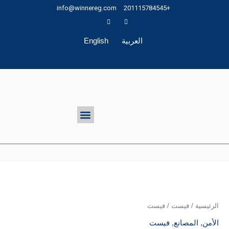
خطي
info@winnereg.com
+201115784545
لى
لمحتوى
العربية
English
تواصل معنا
Menu
الرئيسية
/
فيست
/ فيست
الأمن
,
المصانع
,
فيست