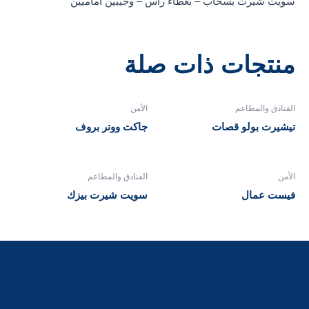
سويت شيرت بسحاب – بغطاء رأس – وجيبين أماميين
منتجات ذات صلة
الفنادق والمطاعم
الأمن
تيشيرت بولو قصات
جاكت ووتر بروف
الأمن
الفنادق والمطاعم
فيست عمال
سويت شيرت بيزك