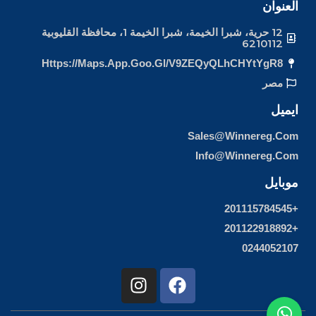
العنوان
12 حرية، شبرا الخيمة، شبرا الخيمة 1، محافظة القليوبية
6210112
Https://maps.app.goo.gl/v9ZEQyQLhCHYtYgR8
مصر
ايميل
Sales@winnereg.com
Info@winnereg.com
موبايل
+201115784545
+201122918892
0244052107
I
F
n
a
s
c