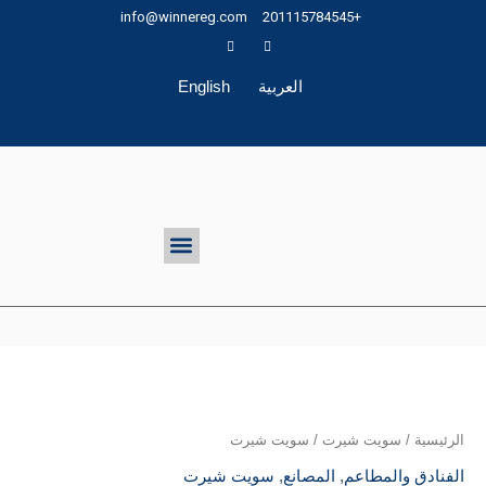
خطي
info@winnereg.com
+201115784545
لى
لمحتوى
العربية
English
تواصل معنا
Menu
الرئيسية
/
سويت شيرت
/ سويت شيرت
الفنادق والمطاعم
,
المصانع
,
سويت شيرت