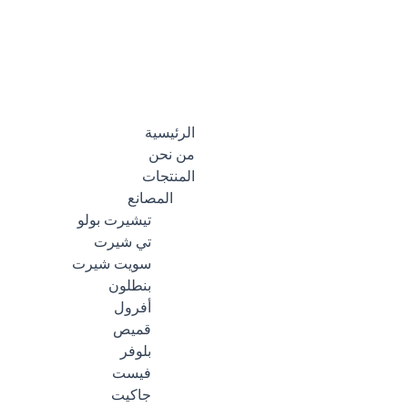
Menu
الرئيسية
من نحن
المنتجات
المصانع
تيشيرت بولو
تي شيرت
سويت شيرت
بنطلون
أفرول
قميص
بلوفر
فيست
جاكيت