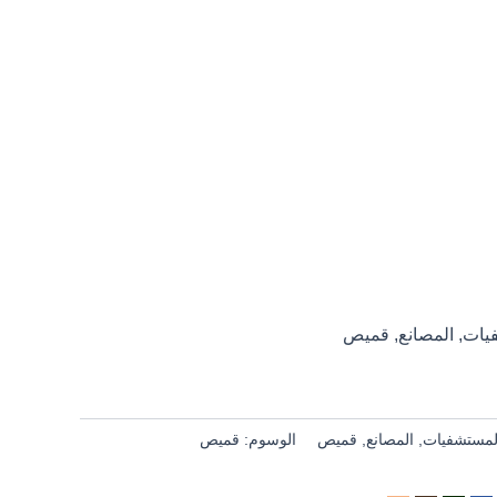
يات
,
المصانع
,
قميص
لمستشفيات
,
المصانع
,
قميص
الوسوم:
قميص