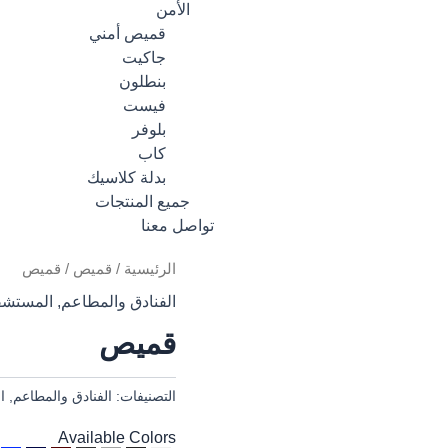
الأمن
قميص أمني
جاكيت
بنطلون
فيست
بلوفر
كاب
بدلة كلاسيك
جميع المنتجات
تواصل معنا
الرئيسية
/
قميص
/ قميص
الفنادق والمطاعم
,
المستشف
قميص
التصنيفات:
الفنادق والمطاعم
,
ا
Available Colors