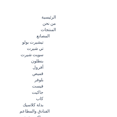
الرئيسية
من نحن
المنتجات
المصانع
تيشيرت بولو
تي شيرت
سويت شيرت
بنطلون
أفرول
قميص
بلوفر
فيست
جاكيت
كاب
بدلة كلاسيك
الفنادق والمطاعم