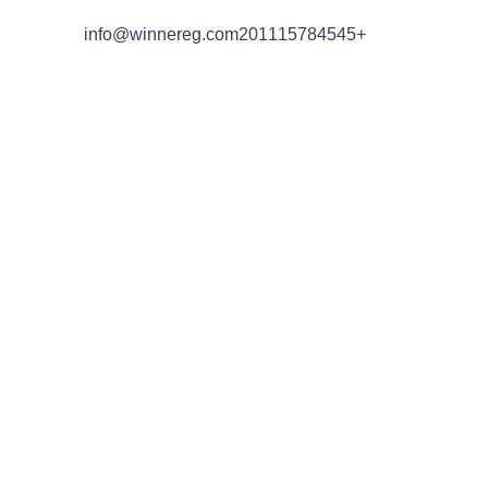
خطي
info@winnereg.com
+201115784545
لى
لمحتوى