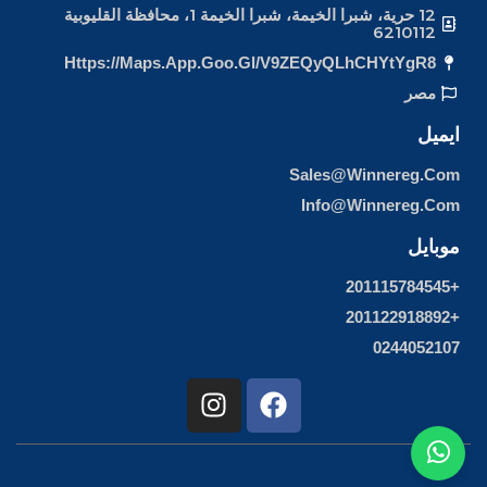
12 حرية، شبرا الخيمة، شبرا الخيمة 1، محافظة القليوبية
6210112
Https://maps.app.goo.gl/v9ZEQyQLhCHYtYgR8
مصر
ايميل
Sales@winnereg.com
Info@winnereg.com
موبايل
+201115784545
+201122918892
0244052107
I
F
n
a
s
c
t
e