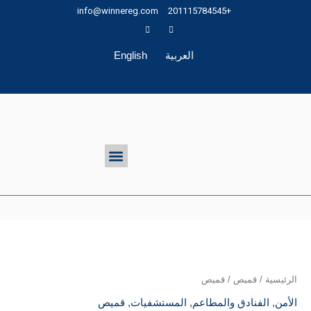
خطي
info@winnereg.com
+201115784545
لى
لمحتوى
العربية
English
تواصل معنا
Menu
الرئيسية
/
قميص
/ قميص
الأمن
,
الفنادق والمطاعم
,
المستشفيات
,
قميص