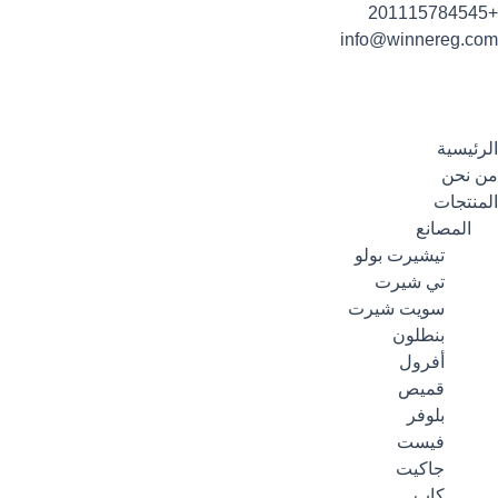
خطي
+201115784545
لى
info@winnereg.com
لمحتوى
الرئيسية
من نحن
المنتجات
المصانع
تيشيرت بولو
تي شيرت
سويت شيرت
بنطلون
أفرول
قميص
بلوفر
فيست
جاكيت
كاب