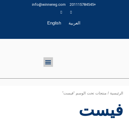
خطي
info@winnereg.com
+201115784545
لى
لمحتوى
العربية
English
تواصل معنا
Menu
الرئيسية
/ منتجات تحت الوسم “فيست”
فيست