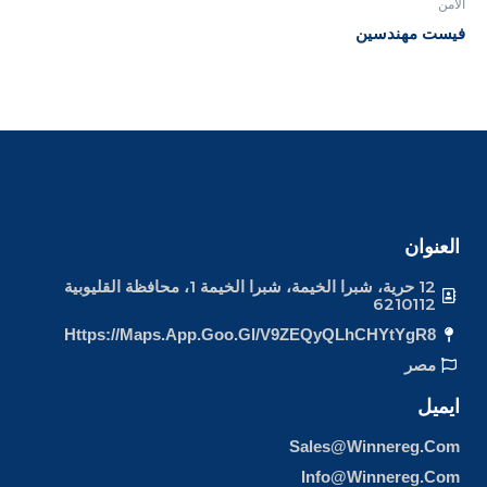
الأمن
فيست مهندسين
العنوان
12 حرية، شبرا الخيمة، شبرا الخيمة 1، محافظة القليوبية
6210112
Https://maps.app.goo.gl/v9ZEQyQLhCHYtYgR8
مصر
ايميل
Sales@winnereg.com
Info@winnereg.com