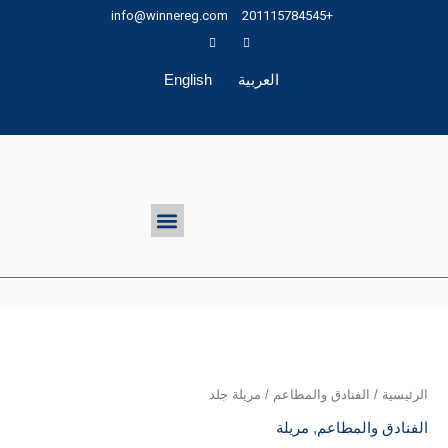
خطي
info@winnereg.com
+201115784545
لى
لمحتوى
العربية
English
تواصل معنا
Menu
الرئيسية
/
الفنادق والمطاعم
/ مريلة جلد
الفنادق والمطاعم
,
مريلة